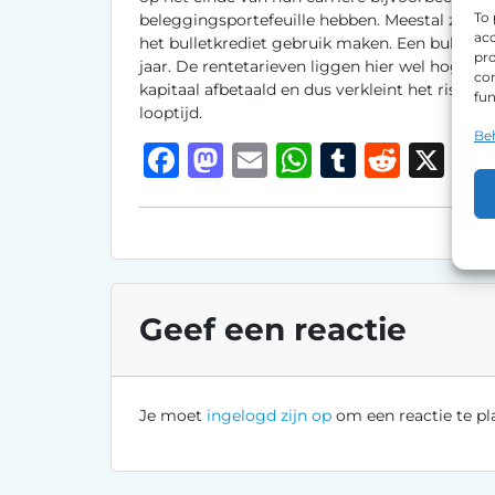
To 
beleggingsportefeuille hebben. Meestal zijn h
acc
het bulletkrediet gebruik maken. Een bulletkr
pro
jaar. De rentetarieven liggen hier wel hoger 
con
kapitaal afbetaald en dus verkleint het risico 
fun
looptijd.
Be
F
M
E
W
T
R
X
a
a
m
h
u
e
c
st
ai
at
m
d
e
o
l
s
bl
di
b
d
A
r
t
Geef een reactie
o
o
p
o
n
p
k
Je moet
ingelogd zijn op
om een reactie te pl