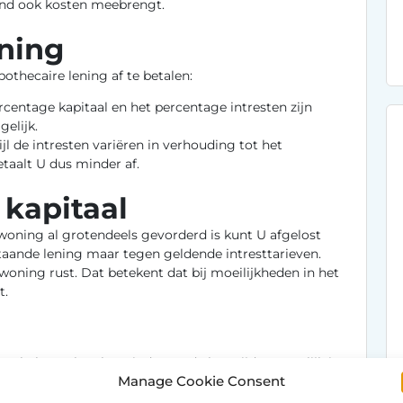
and ook kosten meebrengt.
ning
thecaire lening af te betalen:
rcentage kapitaal en het percentage intresten zijn
elijk.
jl de intresten variëren in verhouding tot het
taalt U dus minder af.
kapitaal
woning al grotendeels gevorderd is kunt U afgelost
aande lening maar tegen geldende intresttarieven.
woning rust. Dat betekent dat bij moeilijkheden in het
t.
pas helemaal op het einde van de looptijd. Natuurlijk is
Manage Cookie Consent
rgens een kapitaal hebben of een kapitaal verwachten
n een groepsverzekering. Of die een