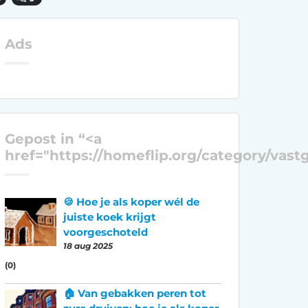
Ads
Gepost in “<a
href="https://homeflip.org/category/vas
🍪 Hoe je als koper wél de
juiste koek krijgt
voorgeschoteld
18 aug 2025
(0)
🏠 Van gebakken peren tot