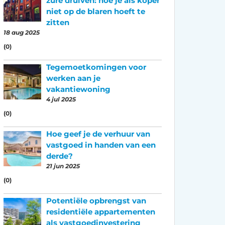
zure druiven: hoe je als koper
niet op de blaren hoeft te
zitten
18 aug 2025
(0)
Tegemoetkomingen voor
werken aan je
vakantiewoning
4 jul 2025
(0)
Hoe geef je de verhuur van
vastgoed in handen van een
derde?
21 jun 2025
(0)
Potentiële opbrengst van
residentiële appartementen
als vastgoedinvestering