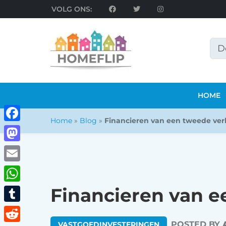
VOLG ONS:
HOME
Home
»
Blog
»
Financieren van een tweede verbl
Facebook
Mastodon
Email
Financieren van ee
WhatsApp
Tumblr
POSTED BY
VASTGOEDINVESTERINGEN