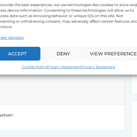
provide the best experiences, we use technologies like cookies to store and
et dan ook mensen die dichter bij hun staan die van
ess device information. Consenting to these technologies will allow us to
ediet wordt meestal afgesloten voor een periode van 5
cess data such as browsing behavior or unique IDs on this site. Not
dan voor de hypothecaire lening. Er is immers nog geen
senting or withdrawing consent, may adversely affect certain features an
niet! Kapitaal afbetalen doet U pas op het einde van de
ctions.
heer diensten
D
el
ACCEPT
DENY
VIEW PREFERENCE
e
Cookie Policy
Privacy Statement
Privacy Statement
n
aatsen.