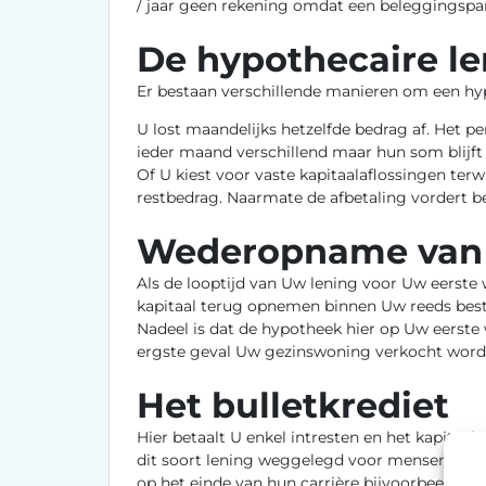
/ jaar geen rekening omdat een beleggingsp
De hypothecaire le
Er bestaan verschillende manieren om een hypo
U lost maandelijks hetzelfde bedrag af. Het pe
ieder maand verschillend maar hun som blijft g
Of U kiest voor vaste kapitaalaflossingen terwi
restbedrag. Naarmate de afbetaling vordert be
Wederopname van 
Als de looptijd van Uw lening voor Uw eerste 
kapitaal terug opnemen binnen Uw reeds best
Nadeel is dat de hypotheek hier op Uw eerste 
ergste geval Uw gezinswoning verkocht word
Het bulletkrediet
Hier betaalt U enkel intresten en het kapitaal 
dit soort lening weggelegd voor mensen die e
op het einde van hun carrière bijvoorbeeld va