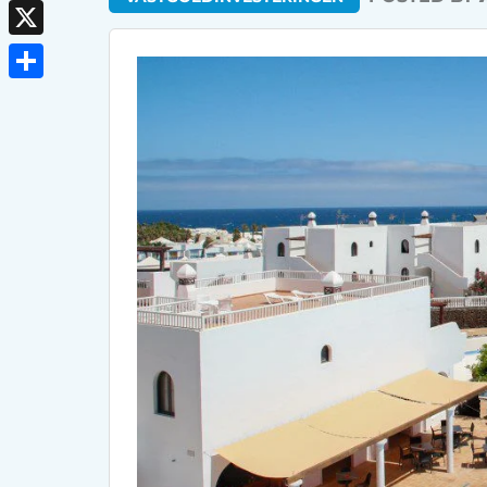
Reddit
X
Delen