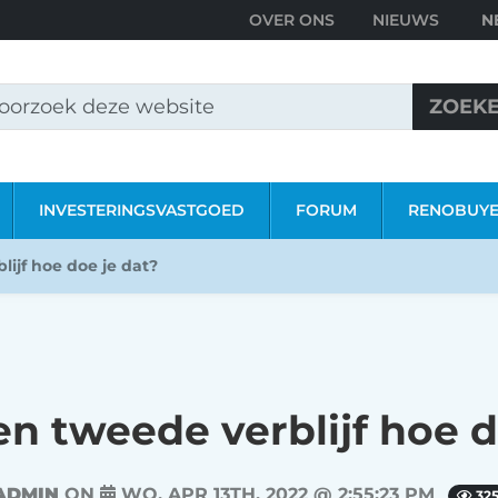
OVER ONS
NIEUWS
ZOEK
INVESTERINGSVASTGOED
FORUM
RENOBUY
ijf hoe doe je dat?
n tweede verblijf hoe d
ADMIN
ON
WO, APR 13TH, 2022 @ 2:55:23 PM
32