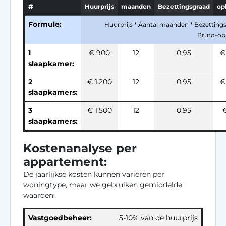
#
Huurprijs
maanden
Bezettingsgraad
op
Formule:
Huurprijs * Aantal maanden * Bezetting
Bruto-op
1
€ 900
12
0.95
€
slaapkamer:
2
€ 1.200
12
0.95
€
slaapkamers:
3
€ 1.500
12
0.95
€
slaapkamers:
Kostenanalyse per
appartement:
De jaarlijkse kosten kunnen variëren per
woningtype, maar we gebruiken gemiddelde
waarden:
Vastgoedbeheer:
5-10% van de huurprijs