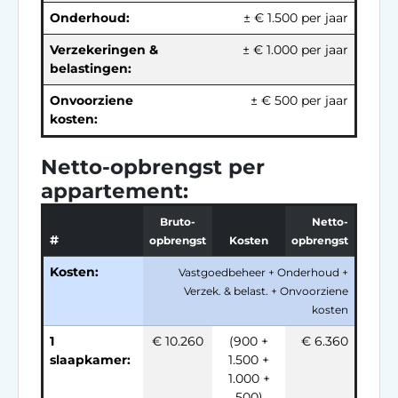
Onderhoud:
± € 1.500 per jaar
Verzekeringen &
± € 1.000 per jaar
belastingen:
Onvoorziene
± € 500 per jaar
kosten:
Netto-opbrengst per
appartement:
Bruto-
Netto-
#
opbrengst
Kosten
opbrengst
Kosten:
Vastgoedbeheer + Onderhoud +
Verzek. & belast. + Onvoorziene
kosten
1
€ 10.260
(900 +
€ 6.360
slaapkamer:
1.500 +
1.000 +
500)