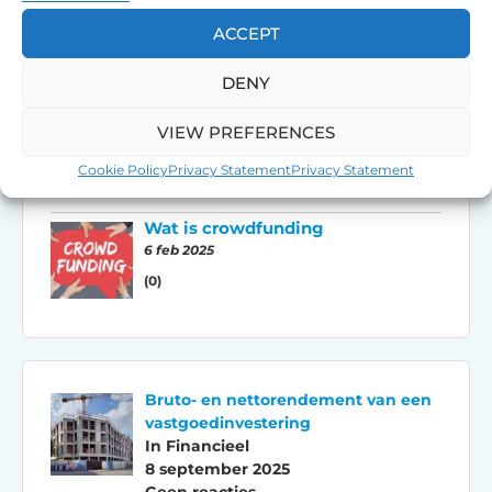
4 jul 2025
ACCEPT
(0)
Hoe geef je de verhuur van
DENY
vastgoed in handen van een
derde?
VIEW PREFERENCES
21 jun 2025
Cookie Policy
Privacy Statement
Privacy Statement
(0)
Wat is crowdfunding
6 feb 2025
(0)
Bruto- en nettorendement van een
vastgoedinvestering
In Financieel
8 september 2025
Geen reacties