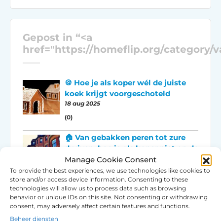
Gepost in “<a
href="https://homeflip.org/category
🍪 Hoe je als koper wél de juiste
koek krijgt voorgeschoteld
18 aug 2025
(0)
🏠 Van gebakken peren tot zure
druiven: hoe je als koper niet op de
blaren hoeft te zitten
Manage Cookie Consent
18 aug 2025
To provide the best experiences, we use technologies like cookies to
store and/or access device information. Consenting to these
(0)
technologies will allow us to process data such as browsing
behavior or unique IDs on this site. Not consenting or withdrawing
Tegemoetkomingen voor werken
consent, may adversely affect certain features and functions.
aan je vakantiewoning
Beheer diensten