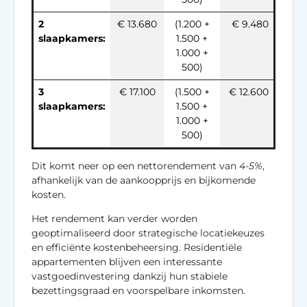
2
€ 13.680
(1.200 +
€ 9.480
slaapkamers:
1.500 +
1.000 +
500)
3
€ 17.100
(1.500 +
€ 12.600
slaapkamers:
1.500 +
1.000 +
500)
Dit komt neer op een nettorendement van
4-5%
,
afhankelijk van de aankoopprijs en bijkomende
kosten.
Het rendement kan verder worden
geoptimaliseerd door strategische locatiekeuzes
en efficiënte kostenbeheersing. Residentiële
appartementen blijven een interessante
vastgoedinvestering dankzij hun stabiele
bezettingsgraad en voorspelbare inkomsten.