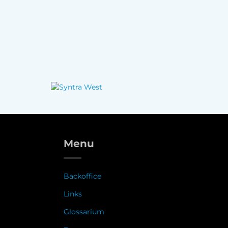
Menu
Backoffice
Links
Glossarium