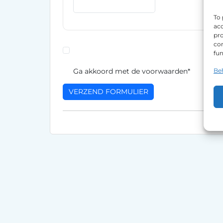
To 
acc
pro
con
fun
Ga akkoord met de voorwaarden*
Be
VERZEND FORMULIER