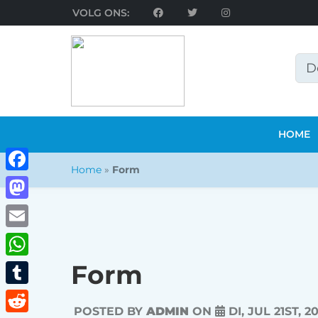
VOLG ONS:
HOME
Home
»
Form
Facebook
Mastodon
Email
Form
WhatsApp
Tumblr
POSTED BY
ADMIN
ON
DI, JUL 21ST, 2