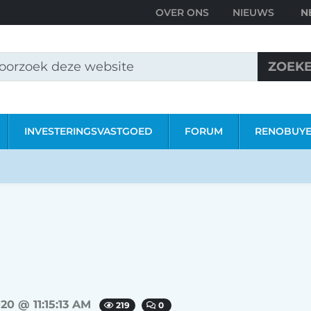
OVER ONS
NIEUWS
ZOEK
INVESTERINGSVASTGOED
FORUM
RENOBUY
020 @ 11:15:13 AM
219
0