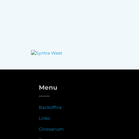
Menu
Backoffice
Links
Glossarium