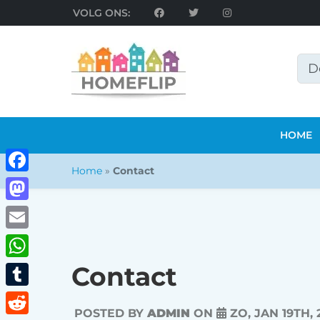
VOLG ONS:
HOME
Home
»
Contact
Facebook
Mastodon
Email
Contact
WhatsApp
Tumblr
POSTED BY
ADMIN
ON
ZO, JAN 19TH, 