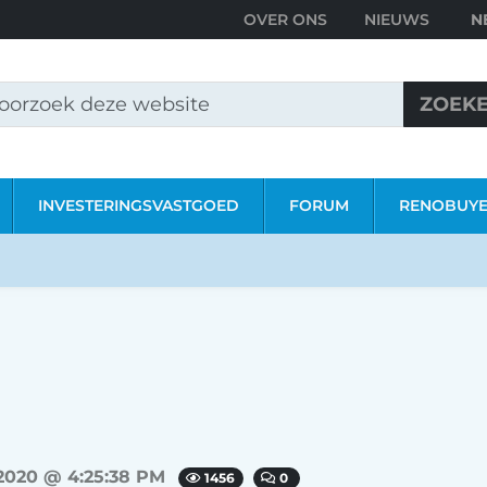
OVER ONS
NIEUWS
ZOEK
INVESTERINGSVASTGOED
FORUM
RENOBUY
2020 @ 4:25:38 PM
1456
0