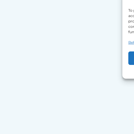
To 
acc
pro
con
fun
Be