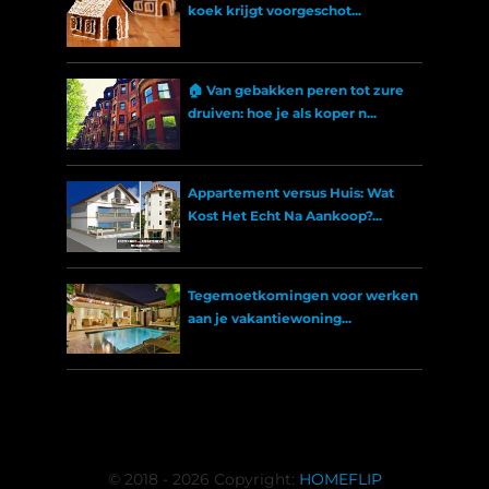
koek krijgt voorgeschot...
🏠 Van gebakken peren tot zure
druiven: hoe je als koper n...
Appartement versus Huis: Wat
Kost Het Echt Na Aankoop?...
Tegemoetkomingen voor werken
aan je vakantiewoning...
© 2018 - 2026 Copyright:
HOMEFLIP